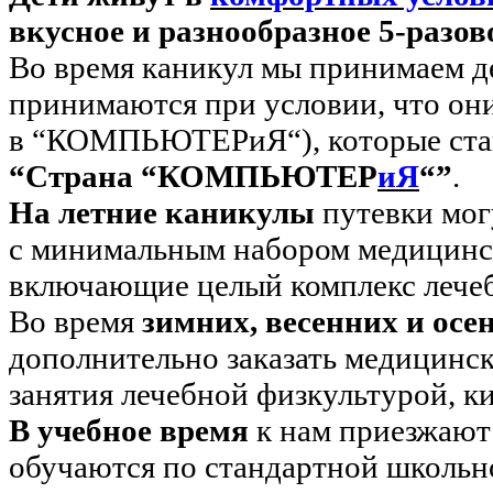
вкусное и разнообразное 5-разов
Во время каникул мы принимаем дет
принимаются при условии, что он
в “КОМПЬЮТЕР
и
Я
“), которые с
“Страна “КОМПЬЮТЕР
и
Я
“”
.
На летние каникулы
путевки мог
с минимальным набором медицински
включающие целый комплекс лече
Во время
зимних, весенних и осе
дополнительно заказать медицинск
занятия лечебной физкультурой, к
В учебное время
к нам приезжают 
обучаются по стандартной школьн