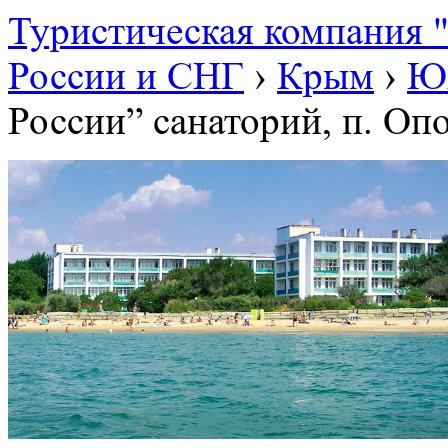
Туристическая компания
России и СНГ
›
Крым
›
Ю
России” санаторий, п. Оп