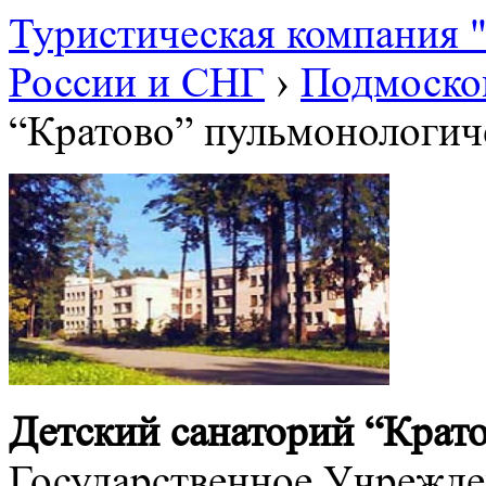
Туристическая компания
России и СНГ
›
Подмоско
“Кратово” пульмонологич
Детский санаторий “Крат
Государственное Учрежде