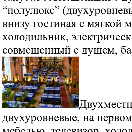
“полулюкс” (двухуровневы
внизу гостиная с мягкой м
холодильник, электрическ
совмещенный с душем, ба
Двухместн
двухуровневые, на первом
мебелью, телевизор, холо